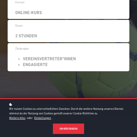
Format
ONLINE-KURS
Dauer
2 STUNDEN
Zielgruppe
VEREINSVERTRETER*INNEN
ENGAGIERTE
Wir nutzen Cookies zu unterschiedlichen Zwecken. Durch die weitere Nutzung unseres Diensts
stimmst du der Nutzung von Cookies gemäß unserer Cookie-Richtlinie zu.
Weitere Infos
oder
Einstellungen
.
EINVERSTANDEN