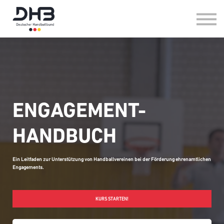
HANDBALL IM VEREIN
HANDBALL IN DER SCHULE
FAQ
LOG-IN
ENGAGEMENT-
HANDBUCH
Ein Leitfaden zur Unterstützung von Handballvereinen bei der Förderung ehrenamtlichen
Engagements.
KURS STARTEN!