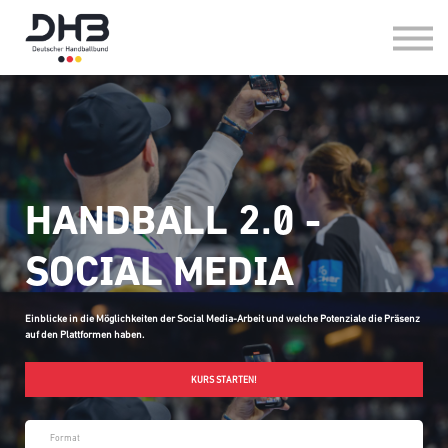
HANDBALL IM VEREIN
HANDBALL IN DER SCHULE
FAQ
LOG-IN
HANDBALL 2.0 -
SOCIAL MEDIA
Einblicke in die Möglichkeiten der Social Media-Arbeit und welche Potenziale die Präsenz
auf den Plattformen haben.
KURS STARTEN!
Format