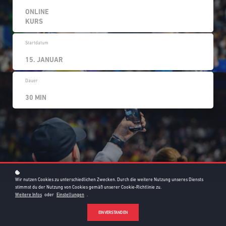
ONLINE
KURS
Startdatum
15. JANUAR
Dauer
30 MIN
Wir nutzen Cookies zu unterschiedlichen Zwecken. Durch die weitere Nutzung unseres Diensts
stimmst du der Nutzung von Cookies gemäß unserer Cookie-Richtlinie zu.
Weitere Infos
oder
Einstellungen
.
EINVERSTANDEN