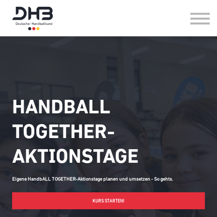
HANDBALL IM VEREIN
HANDBALL IN DER SCHULE
FAQ
LOG-IN
HANDBALL
TOGETHER-
AKTIONSTAGE
Eigene HandbALL TOGETHER-Aktionstage planen und umsetzen - So gehts.
KURS STARTEN!