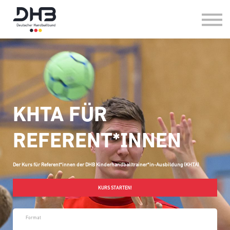
HANDBALL IM VEREIN
HANDBALL IN DER SCHULE
FAQ
LOG-IN
KHTA FÜR
REFERENT*INNEN
Der Kurs für Referent*innen der DHB Kinderhandballtrainer*in-Ausbildung (KHTA)
KURS STARTEN!
Format