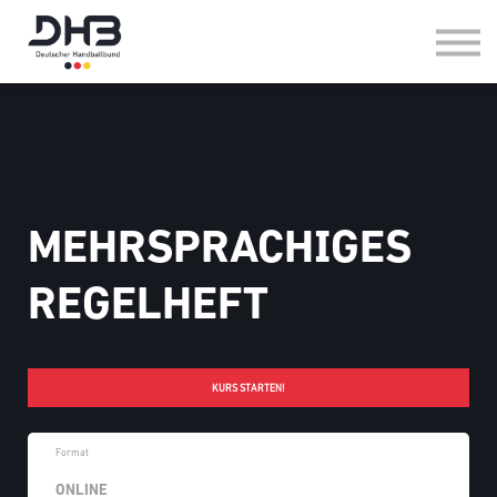
HANDBALL IM VEREIN
HANDBALL IN DER SCHULE
FAQ
LOG-IN
MEHRSPRACHIGES
REGELHEFT
KURS STARTEN!
Format
ONLINE