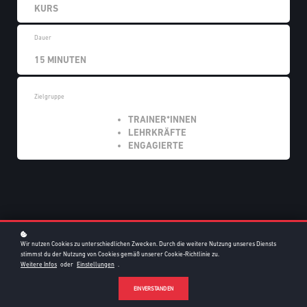
KURS
Dauer
15 MINUTEN
Zielgruppe
TRAINER*INNEN
LEHRKRÄFTE
ENGAGIERTE
Wir nutzen Cookies zu unterschiedlichen Zwecken. Durch die weitere Nutzung unseres Diensts
stimmst du der Nutzung von Cookies gemäß unserer Cookie-Richtlinie zu.
Weitere Infos
oder
Einstellungen
.
EINVERSTANDEN